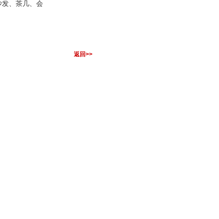
沙发、茶几、会
返回>>