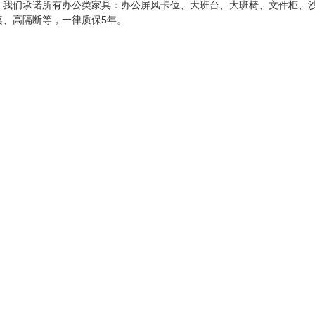
，我们承诺所有办公类家具：办公屏风卡位、大班台、大班椅、文件柜、
桌、高隔断等，一律质保5年。